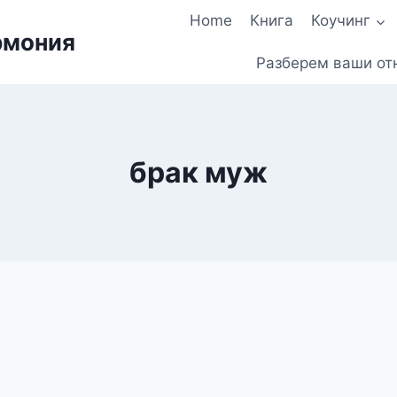
Home
Книга
Коучинг
рмония
Разберем ваши от
брак муж