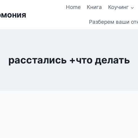
Home
Книга
Коучинг
рмония
Разберем ваши от
расстались +что делать