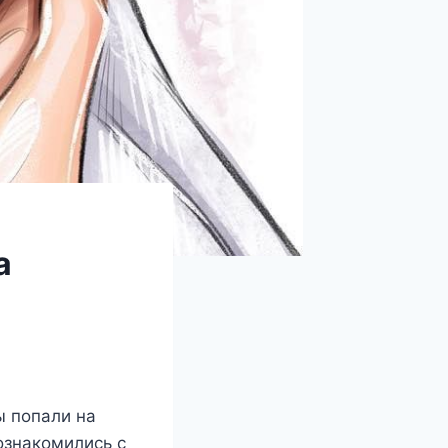
а
ы попали на
познакомились с