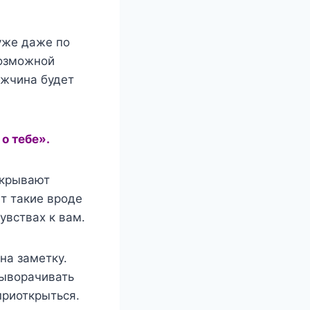
уже даже по
возможной
ужчина будет
о тебе».
акрывают
т такие вроде
увствах к вам.
на заметку.
выворачивать
приоткрыться.