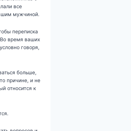
лали все
вашим мужчиной.
чтобы переписка
. Во время ваших
условно говоря,
аться больше,
то причине, и не
ый относится к
тся.
кать вопросов и