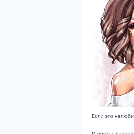
Если это нелюби
И честно говоря