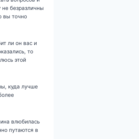
у не безразличны
о вы точно
т ли он вас и
оказались, то
елюсь этой
ы, куда лучше
более
щина влюбилась
нно путаются в