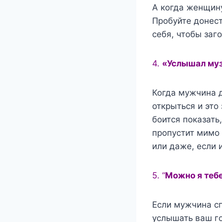
А когда женщину 
Пробуйте донест
себя, чтобы заг
4.
«Услышал муз
Когда мужчина д
открыться и это
боится показать
пропустит мимо 
или даже, если 
5. “
Можно я тебе
Если мужчина сп
услышать ваш го