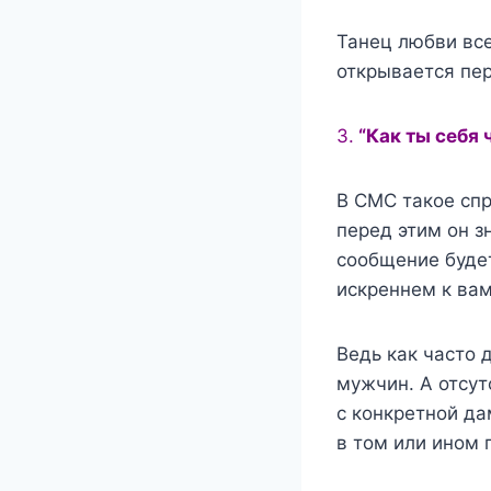
Танец любви все
открывается пер
3.
“Как ты себя 
В СМС такое спр
перед этим он з
сообщение будет 
искреннем к ва
Ведь как часто 
мужчин. А отсут
с конкретной да
в том или ином п