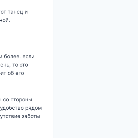
от танец и
ной.
м более, если
ень, то это
ит об его
ы со стороны
ь удобство рядом
сутствие заботы