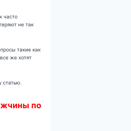
к часто
теряют не так
опросы такие как
все же хотят
у статью.
ужчины по