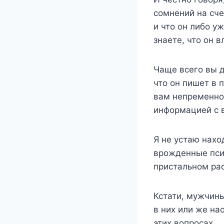
сомнений на сче
и что он либо уж
знаете, что он 
Чаще всего вы д
что он пишет в п
вам непременно 
информацией с 
Я не устаю нах
врожденные псих
пристальном рас
Кстати, мужчин
в них или же на
этих вопросах.