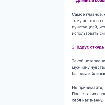
1.
Длинные сообщ
Cамое главное, 
тому не что он п
пунктуацией, ис
использовать см
2.
Вдруг, откуда
Такой незаплан
мужчину чувства
бы незатейливые
Не принимайте, 
После таких сл
себя наизнанку,