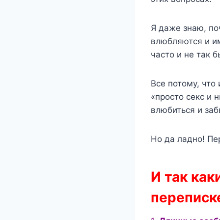
Я даже знаю, по
влюбляются и им
часто и не так б
Все потому, что
«просто секс и 
влюбиться и заб
Но да ладно! Пе
И так ка
переписк