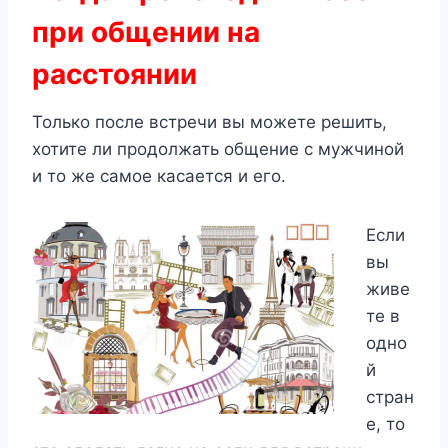
при общении на
расстоянии
Только после встречи вы можете решить,
хотите ли продолжать общение с мужчиной
и то же самое касается и его.
Если
вы
живе
те в
одно
й
стран
е, то