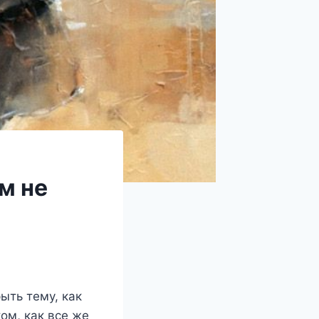
м не
рыть тему, как
ом, как все же