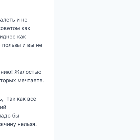
алеть и не
советом как
виднее как
 пользы и вы не
дению! Жалостью
оторых мечтаете.
, так как все
ний
надо бы
жчину нельзя.