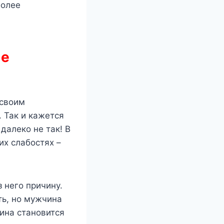
более
не
 своим
 Так и кажется
далеко не так! В
их слабостях –
 него причину.
ть, но мужчина
чина становится