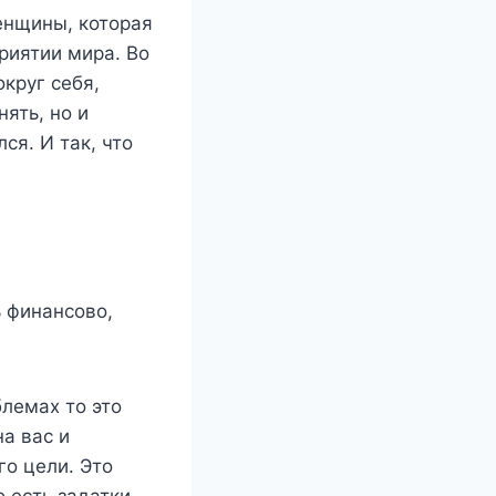
енщины, которая
риятии мира. Во
круг себя,
ять, но и
ся. И так, что
 финансово,
блемах то это
а вас и
о цели. Это
о есть задатки