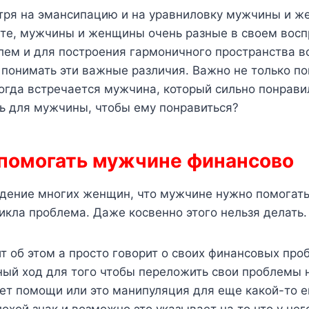
отря на эмансипацию и на уравниловку мужчины и ж
ете, мужчины и женщины очень разные в своем восп
ем и для построения гармоничного пространства во
онимать эти важные различия. Важно не только пон
когда встречается мужчина, который сильно понравил
ь для мужчины, чтобы ему понравиться?
я помогать мужчине финансово
дение многих женщин, что мужчине нужно помогать
никла проблема. Даже косвенно этого нельзя делать.
ит об этом а просто говорит о своих финансовых про
ый ход для того чтобы переложить свои проблемы н
т помощи или это манипуляция для еще какой-то ег
охой знак и возможно это указывает на то что у нег