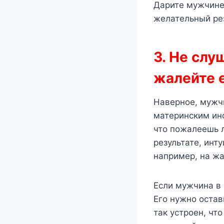
Дарите мужчине 
желательный рез
3. Не слу
жалейте 
Наверное, мужчи
материнским инс
что пожалеешь л
результате, инт
например, на жа
Если мужчина в 
Его нужно остав
так устроен, чт