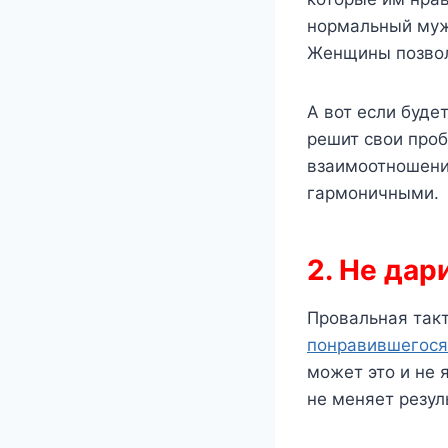
нормальный муж
Женщины позволя
А вот если буде
решит свои проб
взаимоотношения
гармоничными.
2. Не да
Провальная так
понравившегося
может это и не 
не меняет резул