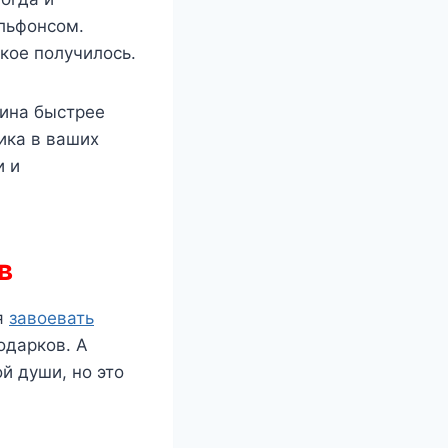
льфонсом.
кое получилось.
чина быстрее
ика в ваших
и и
ов
я
завоевать
одарков. А
й души, но это