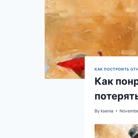
КАК ПОСТРОИТЬ ОТ
Как пон
потерят
By
ksenia
November