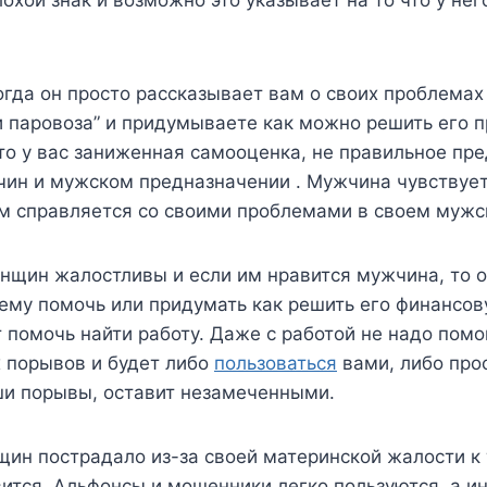
когда он просто рассказывает вам о своих проблемах
 паровоза” и придумываете как можно решить его п
что у вас заниженная самооценка, не правильное пр
чин и мужском предназначении . Мужчина чувствуе
ам справляется со своими проблемами в своем мужс
нщин жалостливы и если им нравится мужчина, то о
ему помочь или придумать как решить его финансов
 помочь найти работу. Даже с работой не надо пом
 порывов и будет либо
пользоваться
вами, либо прос
ши порывы, оставит незамеченными.
ин пострадало из-за своей материнской жалости к
ится. Альфонсы и мошенники легко пользуются, а ин