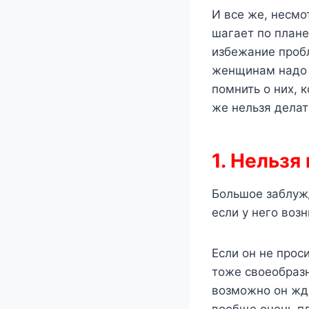
И все же, несм
шагает по план
избежание пробл
женщинам надо п
помнить о них, 
же нельзя делат
1. Нельз
Большое заблуж
если у него воз
Если он не прос
тоже своеобразн
возможно он жде
вообще очень пл