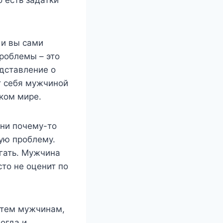
 и вы сами
роблемы – это
едставление о
т себя мужчиной
ком мире.
ни почему-то
ую проблему.
огать. Мужчина
то не оценит по
 тем мужчинам,
огда и